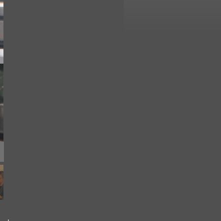
Gemeinsam wurden hier ca. 10kg Fleisch, 7kg Kartoffelgratin, 1kg 
Menge Brot verarbeitet, Getränke nicht zu vergessen.