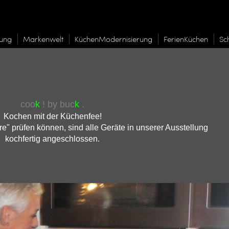
tung
Markenwelt
KüchenModernisierung
FerienKüchen
Sc
coo
k
! by buc
k
.
Kochen mit der Küchenfee!
re" prüfen können, sind alle Geräte in unserer
Ausstellung
kochfertig angeschlossen.