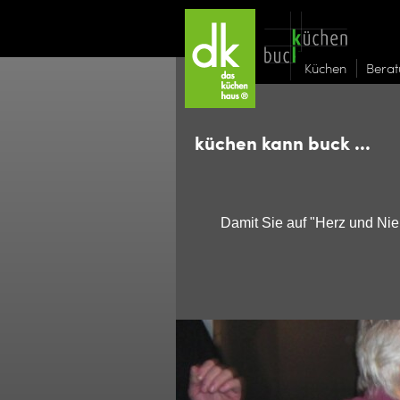
Küchen
Bera
küchen kann buck ...
D
amit Sie auf "Herz und Nie