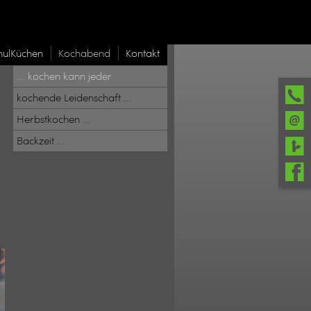
hulKüchen
Kochabend
Kontakt
... kochen kann jeder
kochende Leidenschaft ...
Herbstkochen ...
Backzeit ...