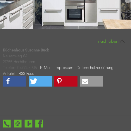
nach oben
Küchenhaus Susanne Buck
Nelkenweg 6A
21755 Hechthausen
Tele
fon: 04774 / 615
·
E-Mail
|
Impressum
|
Datenschutzerklärung
|
Anfahrt
|
RSS Feed